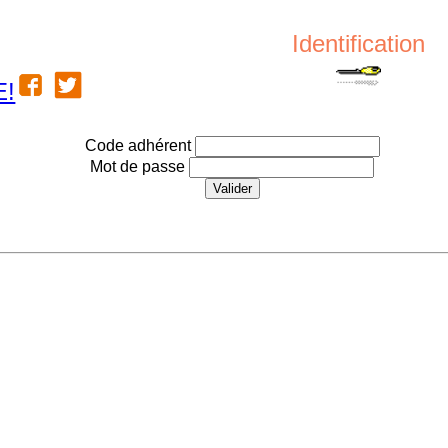
Identification
E!
Code adhérent
Mot de passe